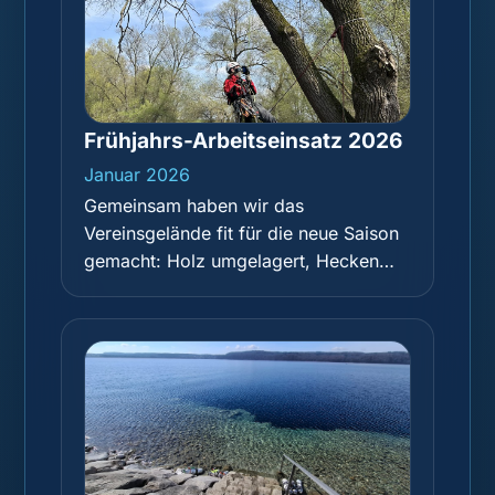
Frühjahrs-Arbeitseinsatz 2026
Januar 2026
Gemeinsam haben wir das
Vereinsgelände fit für die neue Saison
gemacht: Holz umgelagert, Hecken
geschnitten, einen mächtigen Ast
abgesägt, die Hütte ausgeräumt, Laub
gerecht und das restliche Holz
aufgearbeitet. Vielen Dank an alle, die
mit angepackt haben – zur Belohnung
gab es Pizza und Getränke!