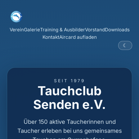
Verein
Galerie
Training & Ausbilder
Vorstand
Downloads
Kontakt
Aircard aufladen
☾
SEIT 1979
Tauchclub
Senden e.V.
Über 150 aktive Taucherinnen und
Taucher erleben bei uns gemeinsames