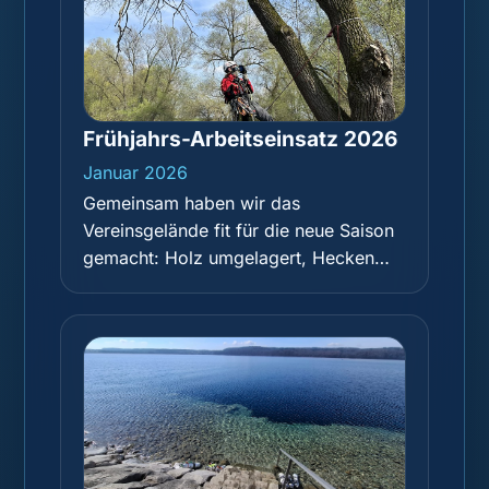
Frühjahrs-Arbeitseinsatz 2026
Januar 2026
Gemeinsam haben wir das
Vereinsgelände fit für die neue Saison
gemacht: Holz umgelagert, Hecken
geschnitten, einen mächtigen Ast
abgesägt, die Hütte ausgeräumt, Laub
gerecht und das restliche Holz
aufgearbeitet. Vielen Dank an alle, die
mit angepackt haben – zur Belohnung
gab es Pizza und Getränke!