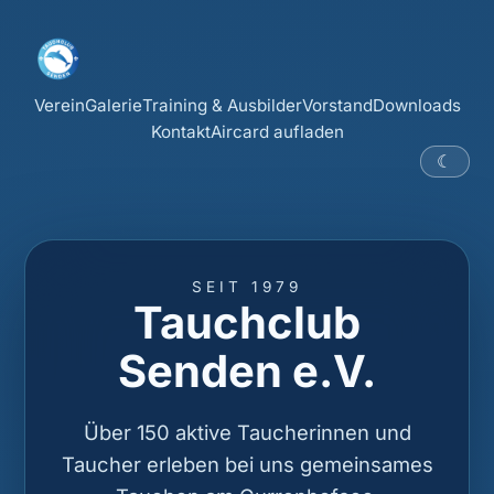
Verein
Galerie
Training & Ausbilder
Vorstand
Downloads
Kontakt
Aircard aufladen
☾
SEIT 1979
Tauchclub
Senden e.V.
Über 150 aktive Taucherinnen und
Taucher erleben bei uns gemeinsames