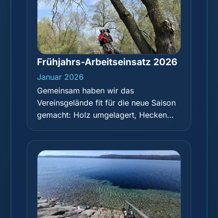
Frühjahrs-Arbeitseinsatz 2026
Januar 2026
Gemeinsam haben wir das
Vereinsgelände fit für die neue Saison
gemacht: Holz umgelagert, Hecken
geschnitten, einen mächtigen Ast
abgesägt, die Hütte ausgeräumt, Laub
gerecht und das restliche Holz
aufgearbeitet. Vielen Dank an alle, die
mit angepackt haben – zur Belohnung
gab es Pizza und Getränke!