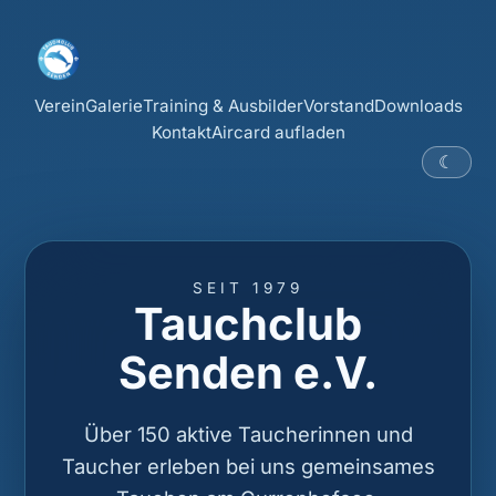
Verein
Galerie
Training & Ausbilder
Vorstand
Downloads
Kontakt
Aircard aufladen
☾
SEIT 1979
Tauchclub
Senden e.V.
Über 150 aktive Taucherinnen und
Taucher erleben bei uns gemeinsames